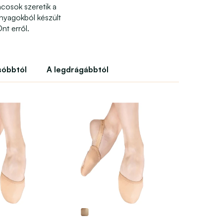
ncosok szeretik a
anyagokból készült
nt erről.
sóbbtól
A legdrágábbtól