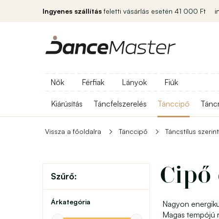
Ingyenes szállítás
feletti vásárlás esetén 41 000 Ft
i
Nők
Férfiak
Lányok
Fiúk
Kiárúsítás
Táncfelszerelés
Tánccipő
Tánc
Vissza a főoldalra
Tánccipő
Táncstílus szerint
Cipő
Szűrő:
Árkategória
Nagyon energikus
Magas tempójú ri