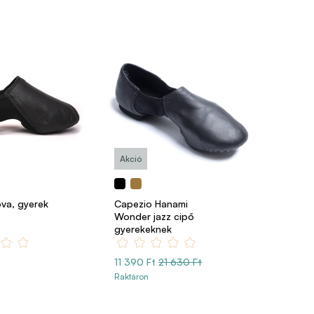
Akció
va, gyerek
Capezio Hanami
Wonder jazz cipő
gyerekeknek
11 390 Ft
21 630 Ft
Raktáron