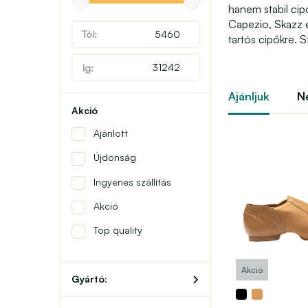
hanem stabil cipő
Capezio, Skazz é
tartós cipőkre. 
Ajánljuk
N
Akció
Ajánlott
Újdonság
Ingyenes szállítás
Akció
Top quality
Akció
Gyártó: