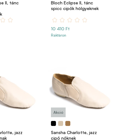
e II, tánc
Bloch Eclipse II, tánc
spicc cipők hölgyeknek
k
10 410 Ft
Raktáron
Akció
lotte, jazz
Sansha Charlotte, jazz
knak
cipő nőknek