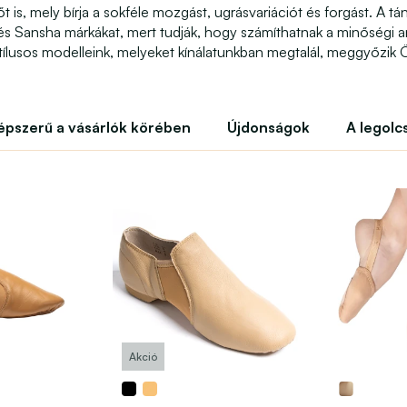
t is, mely bírja a sokféle mozgást, ugrásvariációt és forgást. A tá
s Sansha márkákat, mert tudják, hogy számíthatnak a minőségi 
Stílusos modelleink, melyeket kínálatunkban megtalál, meggyőzik Ö
épszerű a vásárlók körében
Újdonságok
A legolc
Akció