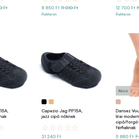
0 Ft
8 850 Ft
11 010 Ft
12 700 Ft
1
Raktáron
Raktáron
Akció
15A,
Capezio Jag PP15A,
Dansez Vou
knak
jazz cipő nőknek
lírai moder
cipő/forgó
férfiaknak
31 240 Ft
5 880 Ft
7