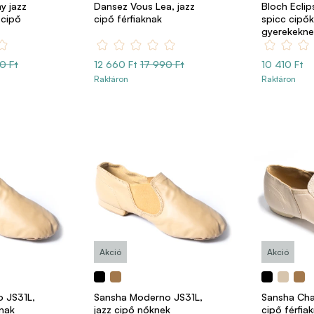
y jazz
Dansez Vous Lea, jazz
Bloch Eclips
zzcipő
cipő férfiaknak
spicc cipők
gyerekekne
0 Ft
12 660 Ft
17 990 Ft
10 410 Ft
Raktáron
Raktáron
Akció
Akció
 JS31L,
Sansha Moderno JS31L,
Sansha Char
knak
jazz cipő nőknek
cipő férfia