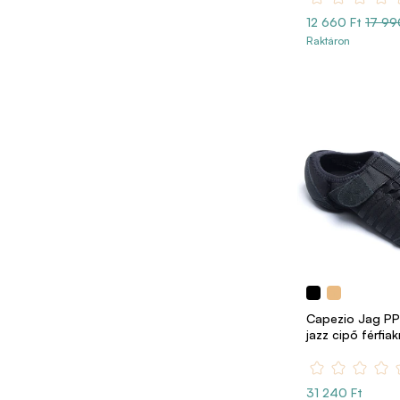
12 660 Ft
17 99
Raktáron
Capezio Jag PP
jazz cipő férfia
31 240 Ft