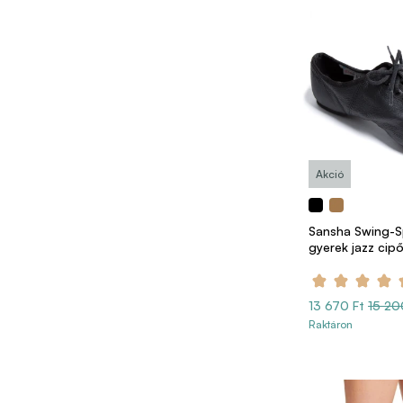
Akció
Sansha Swing-Sp
gyerek jazz cip
13 670 Ft
15 20
Raktáron