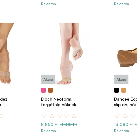
Raktáron
Raktáron
Akció
Akció
ndez
Bloch Neoform,
Dancee Eco
p
forgótalp nőknek
slip on, női
8 850 Ft
11 010 Ft
13 080 Ft
1
Raktáron
Raktáron