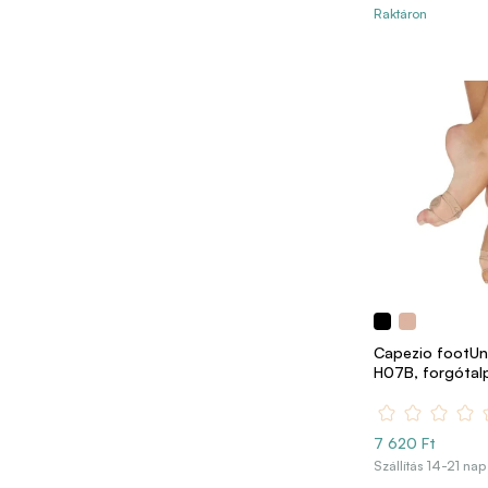
Raktáron
Capezio footU
H07B, forgótal
7 620 Ft
Szállítás 14-21 nap