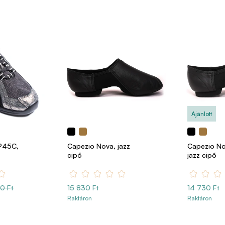
Ajánlott
 P45C,
Capezio Nova, jazz
Capezio No
cipő
jazz cipő
0 Ft
15 830 Ft
14 730 Ft
Raktáron
Raktáron