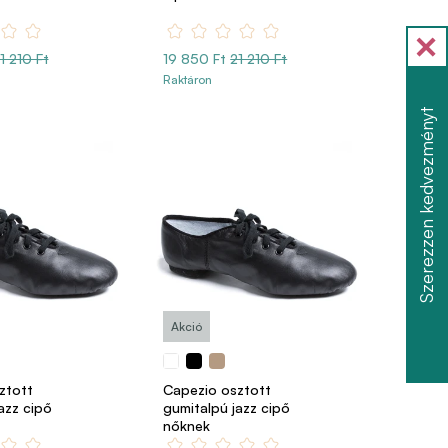
1 210 Ft
19 850 Ft
21 210 Ft
Raktáron
Szerezzen kedvezményt
Akció
ztott
Capezio osztott
azz cipő
gumitalpú jazz cipő
nőknek