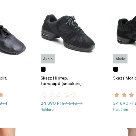
Akció
Akció
lit,
Skazz Hi step,
Skazz Moti
ő
tornacipő (sneakers)
0 Ft
24 890 Ft
27 640 Ft
24 890 Ft
Raktáron
Raktáron