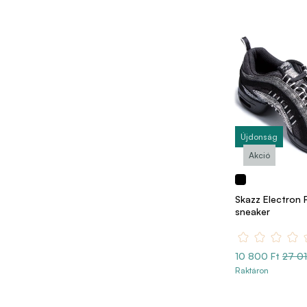
Újdonság
Akció
Skazz Electron
sneaker
10 800 Ft
27 01
Raktáron