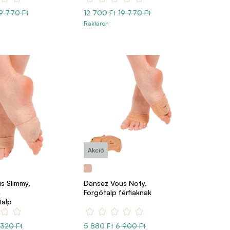
9 770 Ft
12 700 Ft
19 770 Ft
Raktáron
Akció
s Slimmy,
Dansez Vous Noty,
n
Forgótalp férfiaknak
talp
 320 Ft
5 880 Ft
6 900 Ft