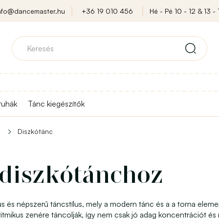
nfo@dancemaster.hu
+36 19 010 456
Hé - Pé 10 - 12 & 13 - 
ruhák
Tánc kiegészítők
Diszkótánc
 diszkótánchoz
 és népszerű táncstílus, mely a modern tánc és a a torna elemeit
tmikus zenére táncolják, így nem csak jó adag koncentrációt és 