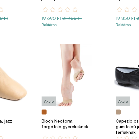
0 Ft
19 690 Ft
21 460 Ft
19 850 Ft
2
Raktáron
Raktáron
Akció
Akció
, jazz
Bloch Neoform,
Capezio os
forgótalp gyerekeknek
gumitalpú j
férfiaknak