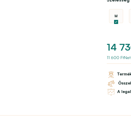
M
14 73
11 600 FtNet
Termék
Összeh
A lega