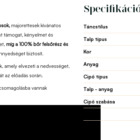
Specifikáci
osok,
majorettesek kívánatos
Táncstílus
ást támogat, kényelmet és
Talp típus
jet,
míg a 100% bőr felsőrész és
Kor
nnyedséget biztosít.
Anyag
k, amely elvezeti a nedvességet,
át az előadás során.
Cipő típus
 csomagolásba vannak
Talp - anyag
Cipő szabása
Nem