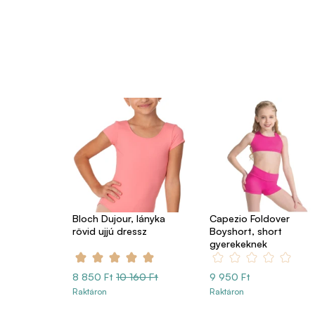
Bloch Dujour, lányka
Capezio Foldover
rövid ujjú dressz
Boyshort, short
gyerekeknek
8 850 Ft
10 160 Ft
9 950 Ft
Raktáron
Raktáron