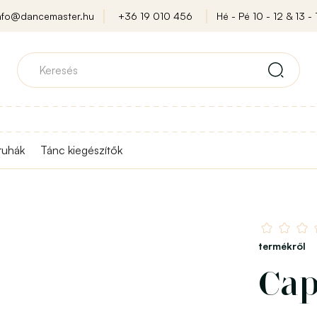
nfo@dancemaster.hu
+36 19 010 456
Hé - Pé 10 - 12 & 13 - 
ruhák
Tánc kiegészítők
termékről
Cap