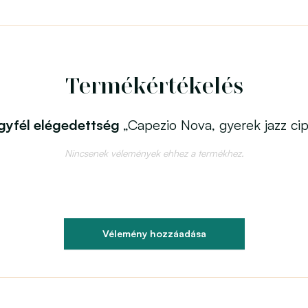
Termékértékelés
gyfél elégedettség
„Capezio Nova, gyerek jazz ci
Nincsenek vélemények ehhez a termékhez.
Vélemény hozzáadása