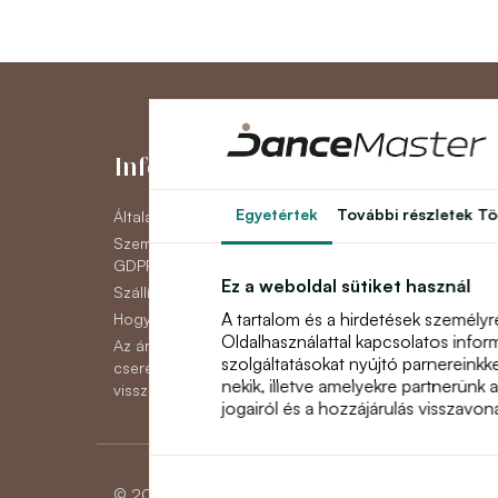
Információk
Fiókom
Egyetértek
További részletek
Tö
Általános szerződési feltételek
Fiókom
Személyes adatok védelme
Eddigi megrende
GDPR
Hírlevél
Ez a weboldal sütiket használ
Szállítás
A tartalom és a hirdetések személyr
Hogyan lehet fizetni
Oldalhasználattal kapcsolatos infor
Az áruk reklamációjának,
szolgáltatásokat nyújtó parnereinkk
cseréjének vagy
nekik, illetve amelyekre partnerünk 
visszaküldésének módja
jogairól és a hozzájárulás visszavo
© 2026 Dancemaster