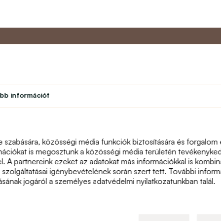
Partner program
Vevőszol
bb információt
Diák
Rólunk
léseim
Hűségprogram
Kapcsolat
Színház
text_faq
Tanári program
Visszáru
e szabására, közösségi média funkciók biztosítására és forgalom
Honlaptérkép
mációkat is megosztunk a közösségi média területén tevékenykedő
el. A partnereink ezeket az adatokat más információkkal is komb
a szolgáltatásai igénybevételének során szert tett. További informá
násának jogáról a személyes adatvédelmi nyilatkozatunkban talál.