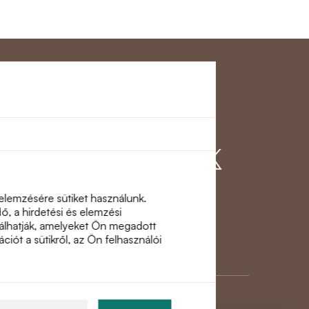
gálat
Csatlakozzon
hozzánk
 elemzésére sütiket használunk.
, a hirdetési és elemzési
inálhatják, amelyeket Ön megadott
ciót a sütikről, az Ön felhasználói