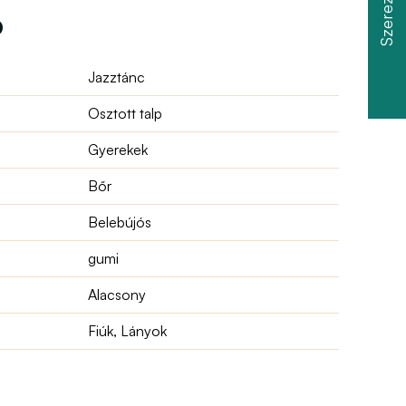
ó
Jazztánc
Osztott talp
Gyerekek
Bőr
Belebújós
gumi
Alacsony
Fiúk, Lányok