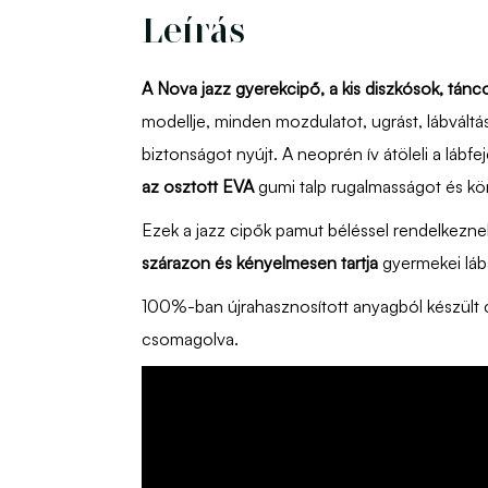
Leírás
A Nova jazz gyerekcipő, a kis diszkósok, tánc
modellje, minden mozdulatot, ugrást, lábvált
biztonságot nyújt. A neoprén ív átöleli a lábfe
az osztott EVA
gumi talp rugalmasságot és kö
Ezek a jazz cipők pamut béléssel rendelkezne
szárazon és kényelmesen tartja
gyermekei láb
100%-ban újrahasznosított anyagból készült
csomagolva.