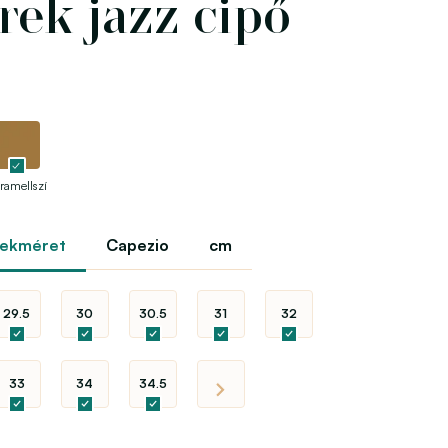
rek jazz cipő
ramellszínű
rekméret
Capezio
cm
29.5
30
30.5
31
32
33
34
34.5