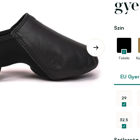
gye
Szín
Fekete
Ka
EU Gye
29
32.5
Szélesség