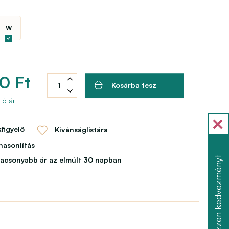
W
0 Ft
Kosárba tesz
tó ár
figyelő
Kívánságlistára
asonlítás
Szerezzen kedvezményt
lacsonyabb ár az elmúlt 30 napban