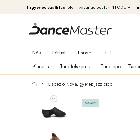
Ingyenes szállítás
feletti vásárlás esetén 41 000 Ft
i
Nők
Férfiak
Lányok
Fiúk
Kiárúsítás
Táncfelszerelés
Tánccipő
Tánc
Capezio Nova, gyerek jazz cipő
Ajánlott