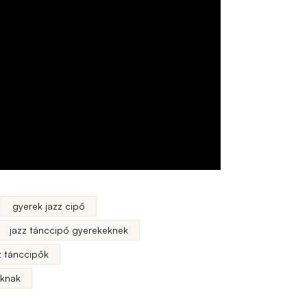
gyerek jazz cipő
jazz tánccipő gyerekeknek
z tánccipők
úknak