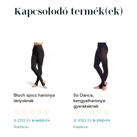
Kapcsolodó termék(ek)
Bloch spicc harisnya
So Danca,
lányoknak
kengyelharisnya
gyerekeknek
6 010 Ft
6 600 Ft
4 950 Ft
5 290 Ft
Raktáron
Raktáron