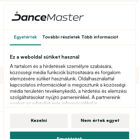
Egyetértek
További részletek
Több információt
Vissza a főoldalra
Tánccipő
Tánccipő gyerekeknek
Edzőcipő
Gyerek edzőcipő
Ez a weboldal sütiket használ
A tartalom és a hirdetések személyre szabására,
közösségi média funkciók biztosítására és forgalom
Szűrő:
elemzésére sütiket használunk. Oldalhasználattal
kapcsolatos információkat is megosztunk a közösségi
média területén tevékenykedő, a hirdetési és elemzési
szolgáltatásokat nyújtó parnereinkkel. A partnereink
ezeket az adatokat más információkkal is
kombinálhatják, amelyeket Ön megadott nekik, illetve
amelyekre partnerünk a szolgáltatásai
Kezelni
Nem értek egyet
igénybevételének során szert tett. További információt
a sütikről, az Ön felhasználói jogairól és a hozzájárulás
visszavonásának jogáról a személyes adatvédelmi
Egyetértek