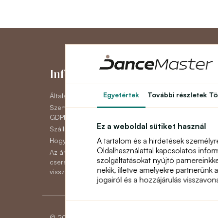
Információk
Fiókom
Egyetértek
További részletek
Tö
Általános szerződési feltételek
Fiókom
Személyes adatok védelme
Eddigi megrende
GDPR
Hírlevél
Ez a weboldal sütiket használ
Szállítás
A tartalom és a hirdetések személyr
Hogyan lehet fizetni
Oldalhasználattal kapcsolatos infor
Az áruk reklamációjának,
szolgáltatásokat nyújtó parnereinkk
cseréjének vagy
nekik, illetve amelyekre partnerünk 
visszaküldésének módja
jogairól és a hozzájárulás visszavo
© 2026 Dancemaster