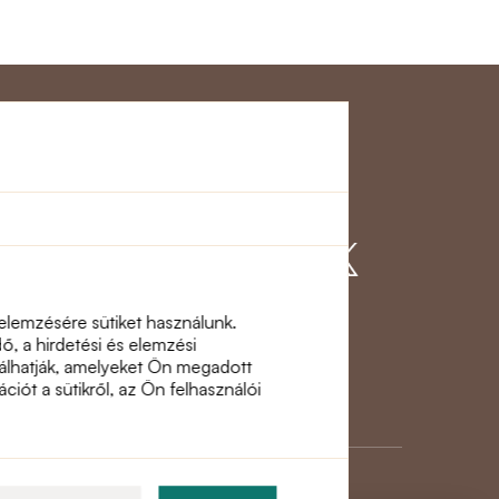
gálat
Csatlakozzon
hozzánk
 elemzésére sütiket használunk.
, a hirdetési és elemzési
inálhatják, amelyeket Ön megadott
ciót a sütikről, az Ön felhasználói