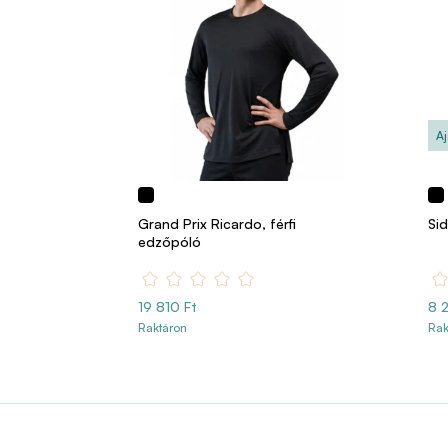
Aj
Grand Prix Ricardo, férfi
Sid
edzőpóló
19 810 Ft
8 2
Raktáron
Rak