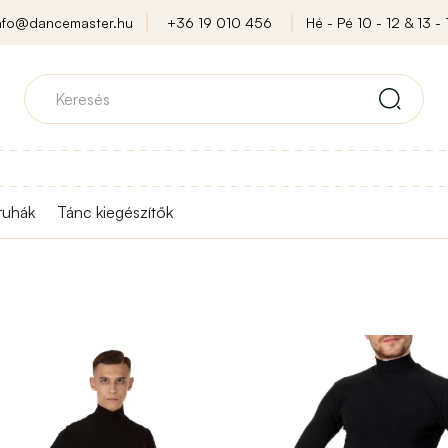
nfo@dancemaster.hu
+36 19 010 456
Hé - Pé 10 - 12 & 13 - 
ruhák
Tánc kiegészítők