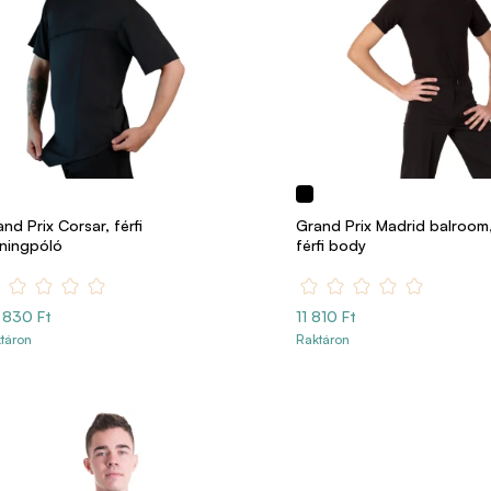
nd Prix Corsar, férfi
Grand Prix Madrid balroom
éningpóló
férfi body
 830 Ft
11 810 Ft
táron
Raktáron