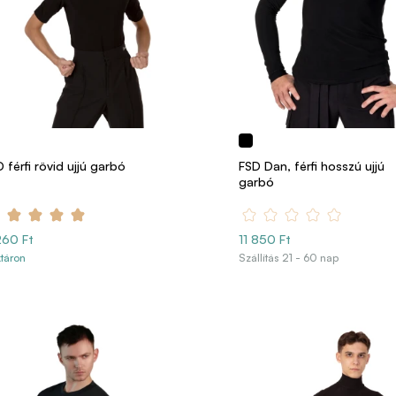
 férfi rövid ujjú garbó
FSD Dan, férfi hosszú ujjú
garbó
260 Ft
11 850 Ft
táron
Szállítás 21 - 60 nap