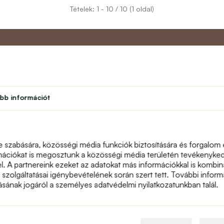
Tételek: 1 - 10 / 10 (1 oldal)
Partner program
Vevőszol
bb információt
Diák
Rólunk
léseim
Hűségprogram
Kapcsolat
Színház
text_faq
Tanári program
Visszáru
e szabására, közösségi média funkciók biztosítására és forgalom
Honlaptérkép
mációkat is megosztunk a közösségi média területén tevékenykedő
el. A partnereink ezeket az adatokat más információkkal is komb
a szolgáltatásai igénybevételének során szert tett. További informá
násának jogáról a személyes adatvédelmi nyilatkozatunkban talál.