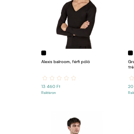
Alexis balroom, férfi póló
Gra
tr
13 460 Ft
20
Raktáron
Rak