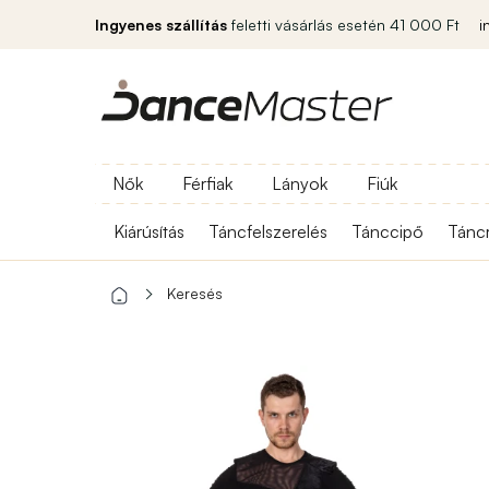
Ingyenes szállítás
feletti vásárlás esetén 41 000 Ft
i
Nők
Férfiak
Lányok
Fiúk
Kiárúsítás
Táncfelszerelés
Tánccipő
Tánc
Keresés