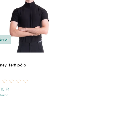
ánlott
ney, férfi póló
10 Ft
táron