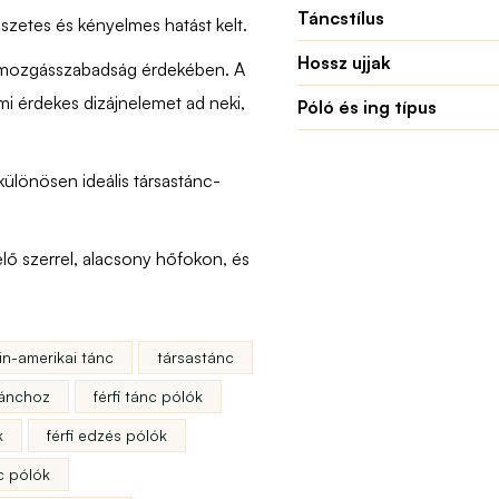
Táncstílus
észetes és kényelmes hatást kelt.
Hossz ujjak
mozgásszabadság érdekében. A
mi érdekes dizájnelemet ad neki,
Póló és ing típus
 különösen ideális társastánc-
lő szerrel, alacsony hőfokon, és
tin-amerikai tánc
társastánc
tánchoz
férfi tánc pólók
k
férfi edzés pólók
nc pólók