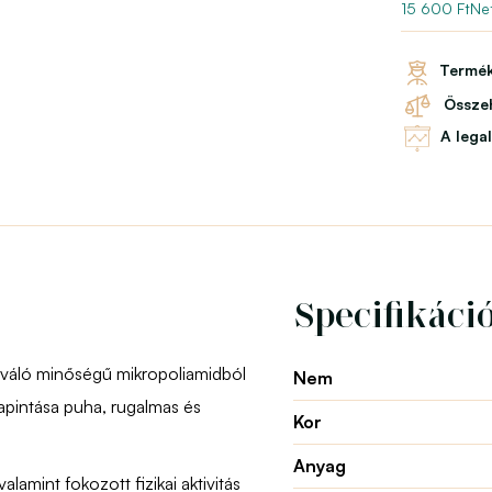
15 600 FtNet
Termék
Összeh
A lega
Specifikáci
kiváló minőségű mikropoliamidból
Nem
apintása puha, rugalmas és
Kor
Anyag
alamint fokozott fizikai aktivitás