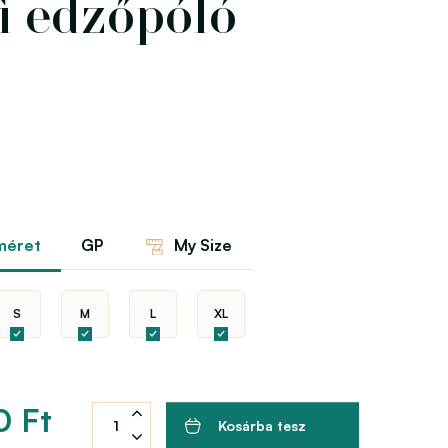
fi edzőpóló
méret
GP
My Size
S
M
L
XL
0 Ft
Kosárba tesz