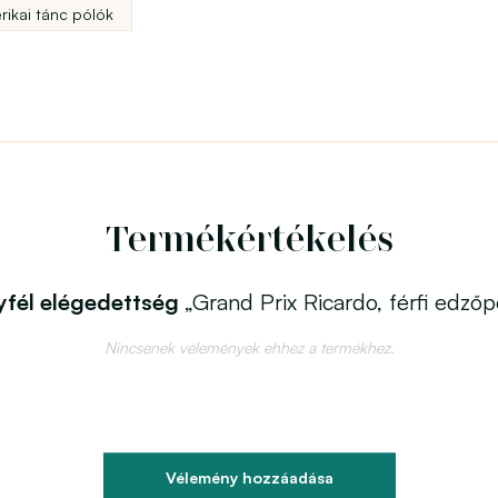
erikai tánc pólók
Termékértékelés
fél elégedettség
„Grand Prix Ricardo, férfi edzőp
Nincsenek vélemények ehhez a termékhez.
Vélemény hozzáadása