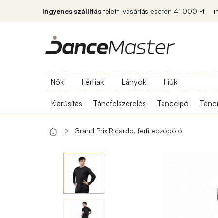
Ingyenes szállítás
feletti vásárlás esetén 41 000 Ft
i
Nők
Férfiak
Lányok
Fiúk
Kiárúsítás
Táncfelszerelés
Tánccipő
Tánc
Grand Prix Ricardo, férfi edzőpóló