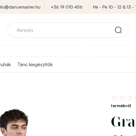
nfo@dancemaster.hu
+36 19 010 456
Hé - Pé 10 - 12 & 13 - 
ruhák
Tánc kiegészítők
termékről
Gra