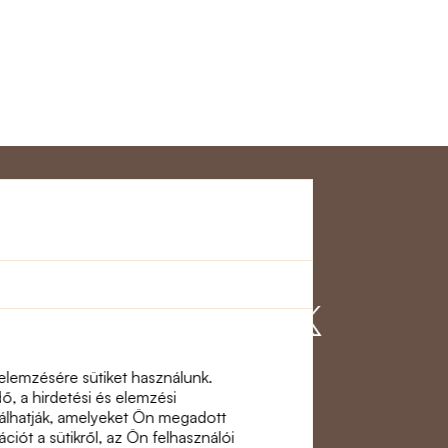
gálat
Csatlakozzon
hozzánk
 elemzésére sütiket használunk.
, a hirdetési és elemzési
inálhatják, amelyeket Ön megadott
ciót a sütikről, az Ön felhasználói