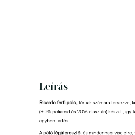
Leírás
Ricardo férfi póló,
férfiak számára tervezve, 
(80% poliamid és 20% elasztán) készült, így t
egyben tartós.
A póló
légáteresztő
, és mindennapi viseletre, v