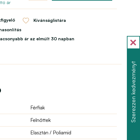
tó ár
figyelő
Kívánságlistára
asonlítás
lacsonyabb ár az elmúlt 30 napban
Szerezzen kedvezményt
ó
Férfiak
Felnőttek
Elasztán / Poliamid