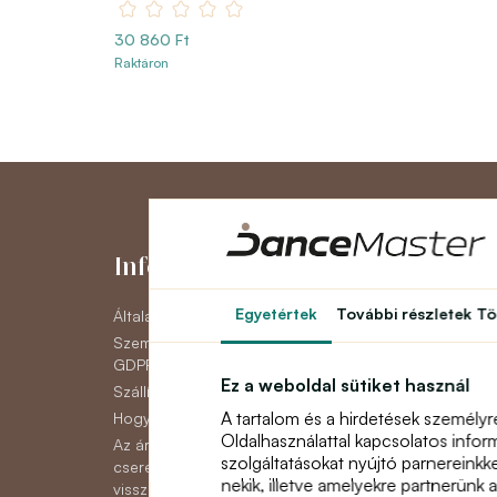
30 860 Ft
Raktáron
Információk
Fiókom
Egyetértek
További részletek
Tö
Általános szerződési feltételek
Fiókom
Személyes adatok védelme
Eddigi megrende
GDPR
Hírlevél
Ez a weboldal sütiket használ
Szállítás
A tartalom és a hirdetések személyr
Hogyan lehet fizetni
Oldalhasználattal kapcsolatos infor
Az áruk reklamációjának,
szolgáltatásokat nyújtó parnereinkk
cseréjének vagy
nekik, illetve amelyekre partnerünk 
visszaküldésének módja