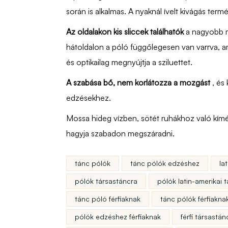
során is alkalmas. A nyaknál ívelt kivágás term
Az oldalakon kis sliccek találhatók
a nagyobb 
hátoldalon a póló függőlegesen van varrva, a
és optikailag megnyújtja a sziluettet.
A szabása bő, nem korlátozza a mozgást
, és
edzésekhez.
Mossa hideg vízben, sötét ruhákhoz való kímé
hagyja szabadon megszáradni.
tánc pólók
tánc pólók edzéshez
la
pólók társastáncra
pólók latin-amerikai 
tánc póló férfiaknak
tánc pólók férfiakna
pólók edzéshez férfiaknak
férfi társastá