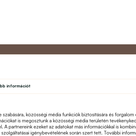
Partner program
Vevőszol
bb információt
Diák
Rólunk
léseim
Hűségprogram
Kapcsolat
Színház
text_faq
Tanári program
Visszáru
e szabására, közösségi média funkciók biztosítására és forgalom
Honlaptérkép
mációkat is megosztunk a közösségi média területén tevékenykedő
el. A partnereink ezeket az adatokat más információkkal is komb
a szolgáltatásai igénybevételének során szert tett. További informá