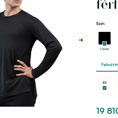
fér
Szín
Fekete
Felnőtt
XS
19 81