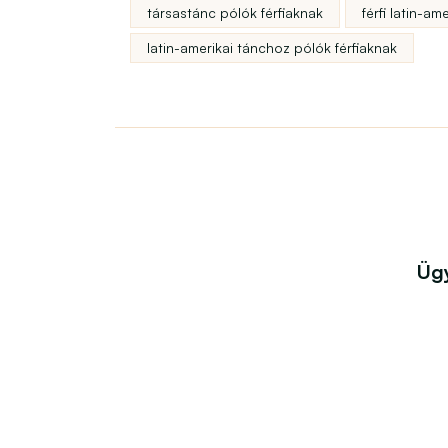
társastánc pólók férfiaknak
férfi latin-am
latin-amerikai tánchoz pólók férfiaknak
Ügy