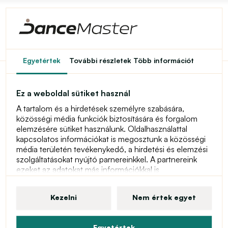
Keresés
Egyetértek
További részletek
Több információt
Ez a weboldal sütiket használ
A tartalom és a hirdetések személyre szabására,
közösségi média funkciók biztosítására és forgalom
elemzésére sütiket használunk. Oldalhasználattal
kapcsolatos információkat is megosztunk a közösségi
média területén tevékenykedő, a hirdetési és elemzési
szolgáltatásokat nyújtó parnereinkkel. A partnereink
ezeket az adatokat más információkkal is
kombinálhatják, amelyeket Ön megadott nekik, illetve
amelyekre partnerünk a szolgáltatásai
Kezelni
Nem értek egyet
igénybevételének során szert tett. További információt
a sütikről, az Ön felhasználói jogairól és a hozzájárulás
visszavonásának jogáról a személyes adatvédelmi
Akció
Egyetértek