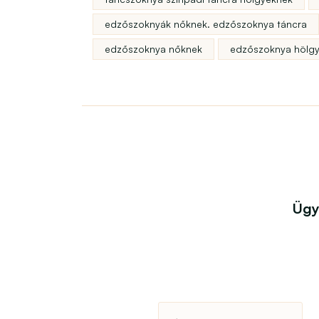
edzőszoknyák nőknek. edzőszoknya táncra
edzőszoknya nőknek
edzőszoknya hölg
Ügy