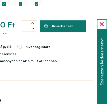
0 Ft
Kosárba tesz
tó ár
Szerezzen kedvezményt
figyelő
Kívánságlistára
asonlítás
lacsonyabb ár az elmúlt 30 napban
ó