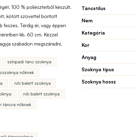
égét. 100 % poliészterből készült.
Táncstílus
t, kötött szövettel borított
Nem
b feszes. Térdig ér, vagy éppen
Kategória
 méretben kb. 60 cm. Kézzel
hagyja szabadon megszáradni.
Kor
Anyag
színpadi tánc szoknya
Szoknya típus
ncszoknya nőknek
Szoknya hossz
ya
női balett szoknya
zoknya
női balett szoknya
n táncra nőknek
női táncszoknya