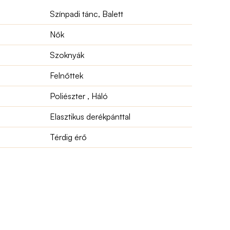
Színpadi tánc, Balett
Nők
Szoknyák
Felnőttek
Poliészter , Háló
Elasztikus derékpánttal
Térdig érő