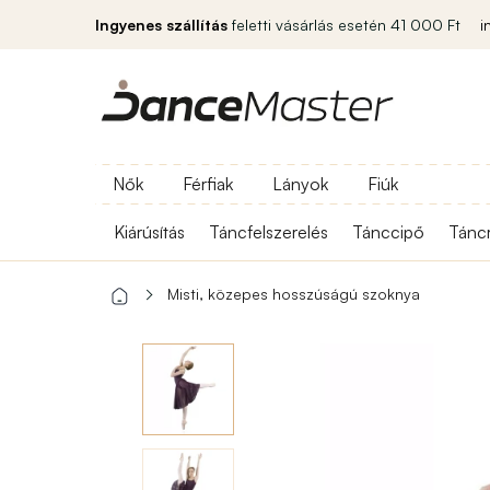
Ingyenes szállítás
feletti vásárlás esetén 41 000 Ft
i
Nők
Férfiak
Lányok
Fiúk
Kiárúsítás
Táncfelszerelés
Tánccipő
Tánc
Misti, közepes hosszúságú szoknya