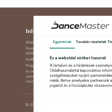
Információk
Fiókom
Egyetértek
További részletek
Tö
Általános szerződési feltételek
Fiókom
Személyes adatok védelme
Eddigi megrende
GDPR
Hírlevél
Ez a weboldal sütiket használ
Szállítás
A tartalom és a hirdetések személyr
Hogyan lehet fizetni
Oldalhasználattal kapcsolatos infor
Az áruk reklamációjának,
szolgáltatásokat nyújtó parnereinkk
cseréjének vagy
nekik, illetve amelyekre partnerünk 
visszaküldésének módja
jogairól és a hozzájárulás visszavo
© 2026 Dancemaster