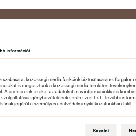
Partner program
Vevőszol
bb információt
Diák
Rólunk
léseim
Hűségprogram
Kapcsolat
Színház
text_faq
Tanári program
Visszáru
e szabására, közösségi média funkciók biztosítására és forgalom
Honlaptérkép
mációkat is megosztunk a közösségi média területén tevékenykedő
el. A partnereink ezeket az adatokat más információkkal is komb
a szolgáltatásai igénybevételének során szert tett. További informá
násának jogáról a személyes adatvédelmi nyilatkozatunkban talál.
Kezelni
Ne