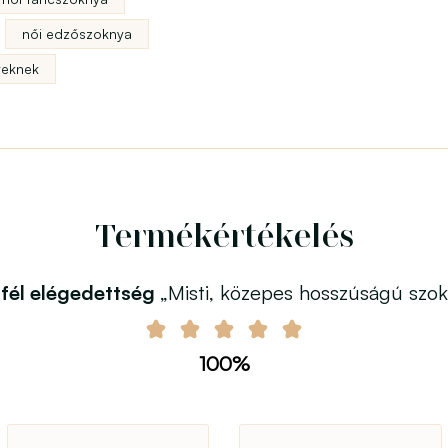
női edzőszoknya
yeknek
Termékértékelés
fél elégedettség
„Misti, közepes hosszúságú szo
100%