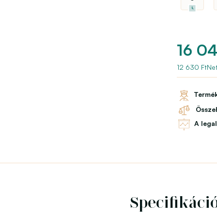
16 04
12 630 FtNet
Termék
Összeh
A lega
Specifikáci