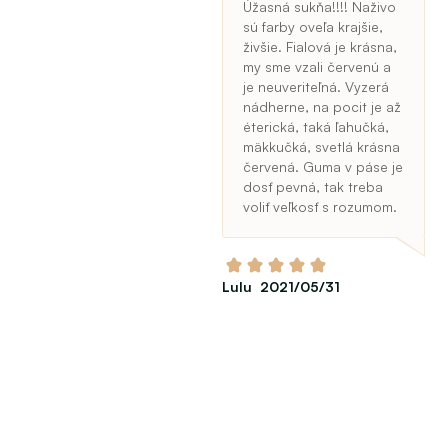
Úžasná sukňa!!!! Naživo
sú farby oveľa krajšie,
živšie. Fialová je krásna,
my sme vzali červenú a
je neuveriteľná. Vyzerá
nádherne, na pocit je až
éterická, taká ľahučká,
mäkkučká, svetlá krásna
červená. Guma v páse je
dosť pevná, tak treba
voliť veľkosť s rozumom.
Lulu 2021/05/31