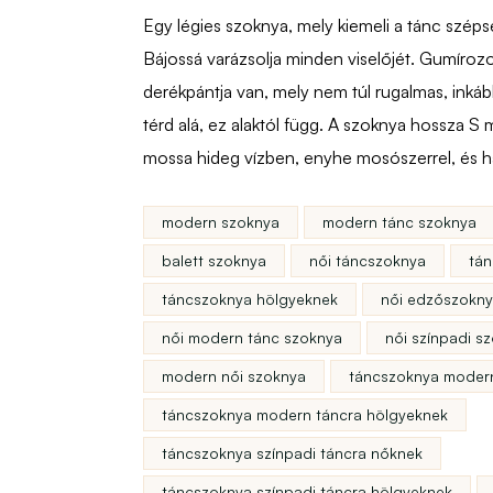
Egy légies szoknya, mely kiemeli a tánc széps
Bájossá varázsolja minden viselőjét. Gumírozot
derékpántja van, mely nem túl rugalmas, inkáb
térd alá, ez alaktól függ. A szoknya hossza S
mossa hideg vízben, enyhe mosószerrel, és 
modern szoknya
modern tánc szoknya
balett szoknya
női táncszoknya
tá
táncszoknya hölgyeknek
női edzőszokn
női modern tánc szoknya
női színpadi s
modern női szoknya
táncszoknya moder
táncszoknya modern táncra hölgyeknek
táncszoknya színpadi táncra nőknek
táncszoknya színpadi táncra hölgyeknek