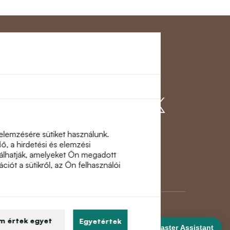
gálat
Csatlakozzon
hozzánk
 elemzésére sütiket használunk.
, a hirdetési és elemzési
inálhatják, amelyeket Ön megadott
ciót a sütikről, az Ön felhasználói
m értek egyet
Egyetértek
DanceMaster Assistant