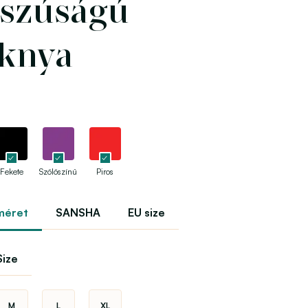
szúságú
knya
Fekete
Szőlőszínű
Piros
méret
SANSHA
EU size
ize
M
L
XL