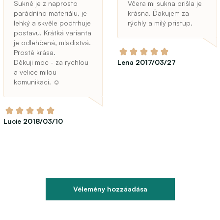
Sukně je z naprosto
Včera mi sukna prišla je
parádního materiálu, je
krásna. Ďakujem za
lehký a skvěle podtrhuje
rýchly a milý pristup.
postavu. Krátká varianta
je odlehčená, mladistvá.
Prostě krása.
Děkuji moc - za rychlou
Lena 2017/03/27
a velice milou
komunikaci. ☺
Lucie 2018/03/10
Vélemény hozzáadása