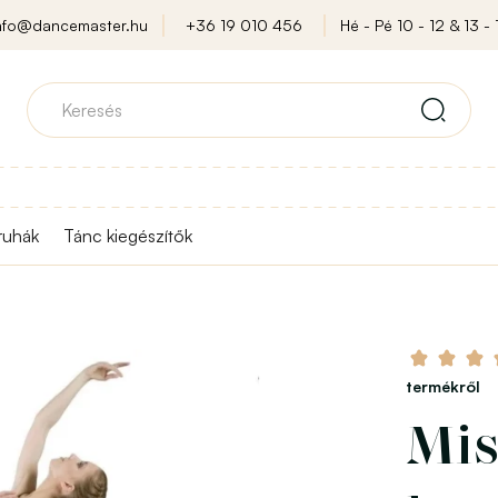
nfo@dancemaster.hu
+36 19 010 456
Hé - Pé 10 - 12 & 13 - 
ruhák
Tánc kiegészítők
termékről
Mis