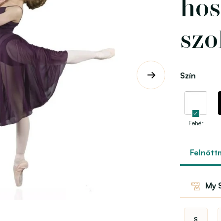
hos
szo
Szín
Fehér
Felnőtt
My S
S