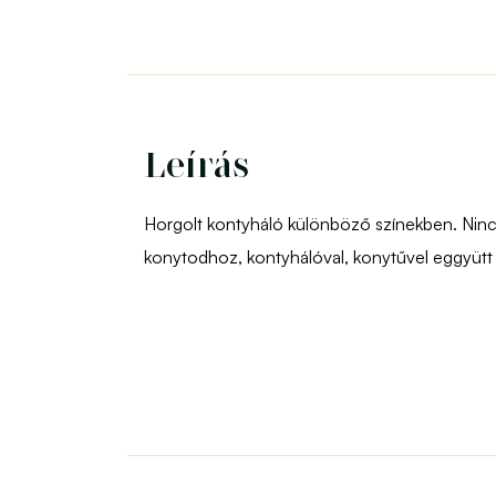
Leírás
Horgolt kontyháló különböző színekben. Ninc
konytodhoz, kontyhálóval, konytűvel eggyütt íg