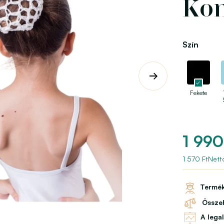
Kon
Szín
Fekete
1 990
1 570 FtNett
Termék
Összeh
A lega