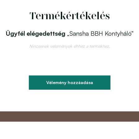
Termékértékelés
Ügyfél elégedettség
„Sansha BBH Kontyháló”
Nincsenek vélemények ehhez a termékhez.
Vélemény hozzáadása