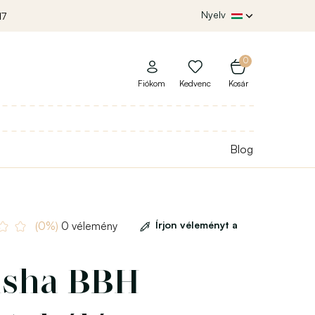
Nyelv
17
0
Fiókom
Kedvenc
Kosár
Blog
Írjon véleményt a
(0%)
0 vélemény
nsha BBH