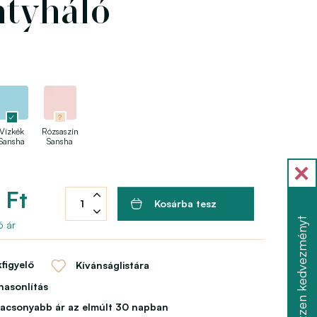
tyháló
Vízkék
Rózsaszín
Sansha
Sansha
 Ft
Kosárba tesz
Szerezzen kedvezményt
ó ár
figyelő
Kívánságlistára
asonlítás
lacsonyabb ár az elmúlt 30 napban