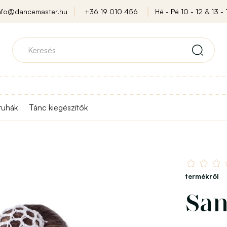
nfo@dancemaster.hu
+36 19 010 456
Hé - Pé 10 - 12 & 13 - 
ruhák
Tánc kiegészítők
termékről
Sa