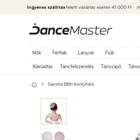
Ingyenes szállítás
feletti vásárlás esetén 41 000 Ft
i
Nők
Férfiak
Lányok
Fiúk
Kiárúsítás
Táncfelszerelés
Tánccipő
Tánc
Sansha BBH Kontyháló