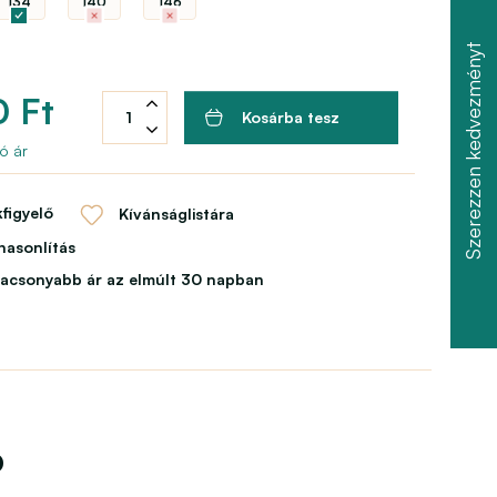
134
140
146
Szerezzen kedvezményt
0 Ft
Kosárba tesz
ó ár
figyelő
Kívánságlistára
asonlítás
lacsonyabb ár az elmúlt 30 napban
ó