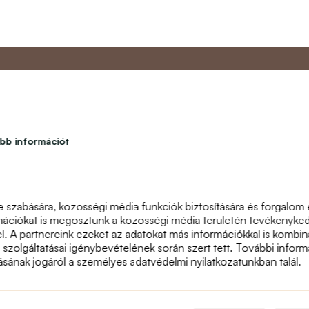
Partner program
Vevőszol
bb információt
Diák
Rólunk
léseim
Hűségprogram
Kapcsolat
Színház
text_faq
Tanári program
Visszáru
e szabására, közösségi média funkciók biztosítására és forgalom
Honlaptérkép
mációkat is megosztunk a közösségi média területén tevékenykedő
el. A partnereink ezeket az adatokat más információkkal is komb
a szolgáltatásai igénybevételének során szert tett. További informá
násának jogáról a személyes adatvédelmi nyilatkozatunkban talál.