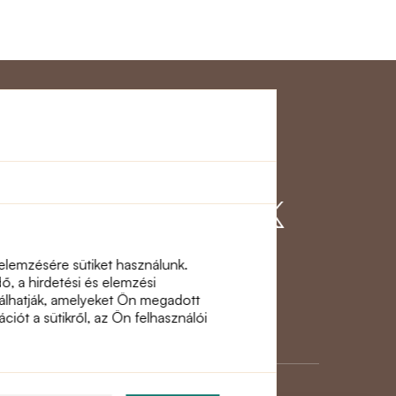
gálat
Csatlakozzon
hozzánk
 elemzésére sütiket használunk.
, a hirdetési és elemzési
inálhatják, amelyeket Ön megadott
ciót a sütikről, az Ön felhasználói