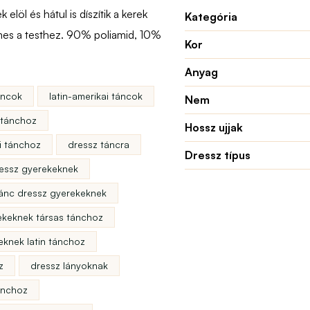
elöl és hátul is díszítik a kerek
Kategória
mes a testhez. 90% poliamid, 10%
Kor
Anyag
táncok
latin-amerikai táncok
Nem
 tánchoz
Hossz ujjak
ai tánchoz
dressz táncra
Dressz típus
essz gyerekeknek
ánc dressz gyerekeknek
ekeknek társas tánchoz
eknek latin tánchoz
z
dressz lányoknak
ánchoz