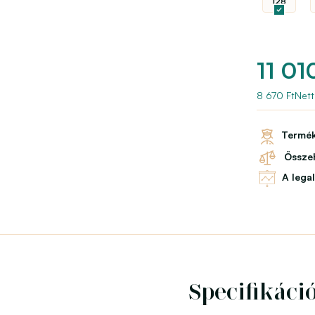
128
11 01
8 670 FtNett
Termék
Összeh
A lega
Specifikáci