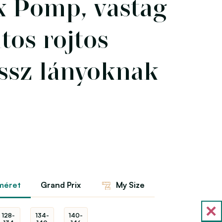
x Pomp, vastag
tos rojtos
ssz lányoknak
méret
Grand Prix
My Size
128-
134-
140-