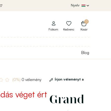
Nyelv
17
0
Fiókom
Kedvenc
Kosár
Blog
Írjon véleményt a
(0%)
0 vélemény
adás véget ért 
Grand