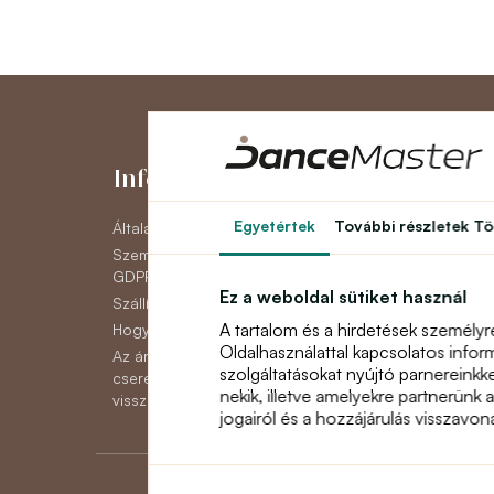
Információk
Fiókom
Egyetértek
További részletek
Tö
Általános szerződési feltételek
Fiókom
Személyes adatok védelme
Eddigi megrende
GDPR
Hírlevél
Ez a weboldal sütiket használ
Szállítás
A tartalom és a hirdetések személyr
Hogyan lehet fizetni
Oldalhasználattal kapcsolatos infor
Az áruk reklamációjának,
szolgáltatásokat nyújtó parnereinkk
cseréjének vagy
nekik, illetve amelyekre partnerünk 
visszaküldésének módja
jogairól és a hozzájárulás visszavo