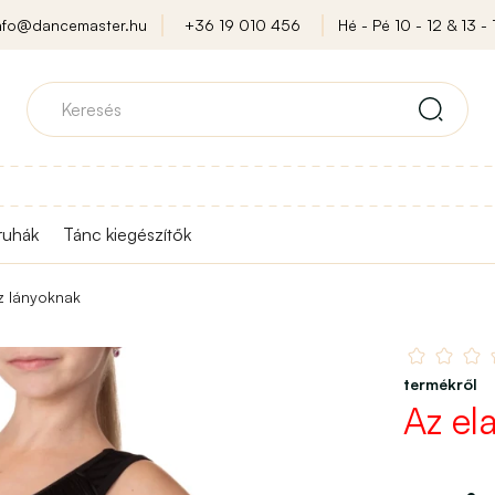
nfo@dancemaster.hu
+36 19 010 456
Hé - Pé 10 - 12 & 13 - 
ruhák
Tánc kiegészítők
z lányoknak
termékről
Az el