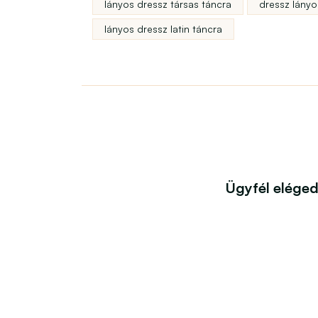
lányos dressz társas táncra
dressz lányo
lányos dressz latin táncra
Ügyfél elége