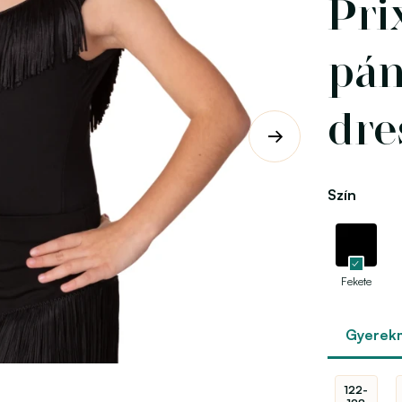
Pri
pán
dre
Szín
Fekete
Gyerek
122-