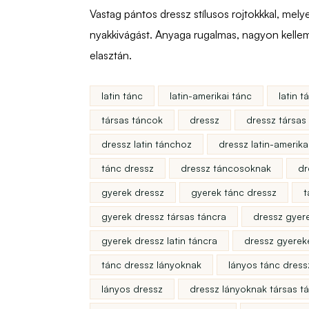
Vastag pántos dressz stílusos rojtokkkal, melyek 
nyakkivágást. Anyaga rugalmas, nagyon kelle
elasztán.
latin tánc
latin-amerikai tánc
latin 
társas táncok
dressz
dressz társas
dressz latin tánchoz
dressz latin-amerik
tánc dressz
dressz táncosoknak
dr
gyerek dressz
gyerek tánc dressz
t
gyerek dressz társas táncra
dressz gyer
gyerek dressz latin táncra
dressz gyerek
tánc dressz lányoknak
lányos tánc dress
lányos dressz
dressz lányoknak társas t