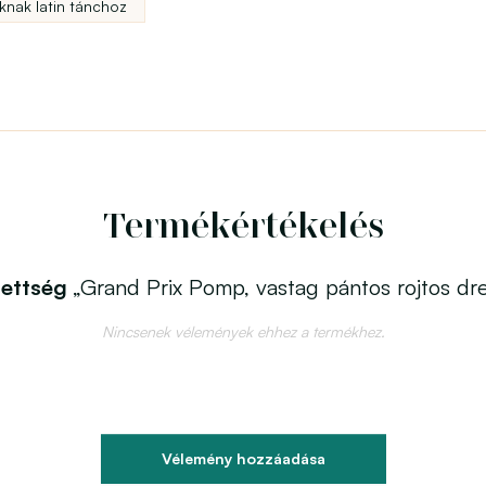
knak latin tánchoz
Termékértékelés
dettség
„Grand Prix Pomp, vastag pántos rojtos dr
Nincsenek vélemények ehhez a termékhez.
Vélemény hozzáadása