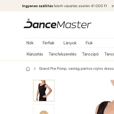
Ingyenes szállítás
feletti vásárlás esetén 41 000 Ft
i
Nők
Férfiak
Lányok
Fiúk
Kiárúsítás
Táncfelszerelés
Tánccipő
Tánc
Grand Prix Pomp, vastag pántos rojtos dress