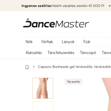
Ingyenes szállítás
feletti vásárlás esetén 41 000 Ft
i
Nők
Férfiak
Lányok
Fiúk
Kiárúsítás
Táncfelszerelés
Tánccipő
Tánc
Capezio Bunheads gél térdvédők, térdvédők
Top quality