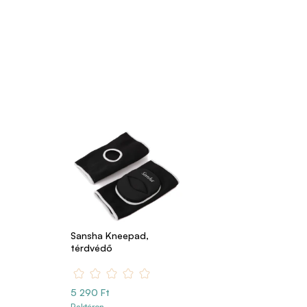
Sansha Kneepad,
térdvédő
5 290 Ft
Raktáron