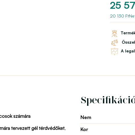
25 57
20 130 FtNet
Termék
Összeh
A lega
Specifikáci
ncosok számára
Nem
ámára tervezett gél térdvédőket
,
Kor