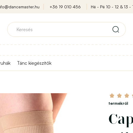
nfo@dancemaster.hu
+36 19 010 456
Hé - Pé 10 - 12 & 13 - 
ruhák
Tánc kiegészítők
termékről
Cap