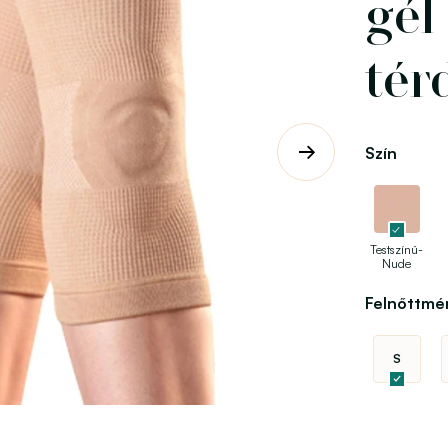
gél
tér
Szín
Testszínű-
Nude
Felnőttmé
S