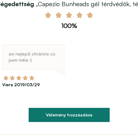
elégedettség
„Capezio Bunheads gél térdvédők, t
100%
asi nejlepší chrániče co
jsem měla :)
Viera 2019/03/29
Vélemény hozzáadása