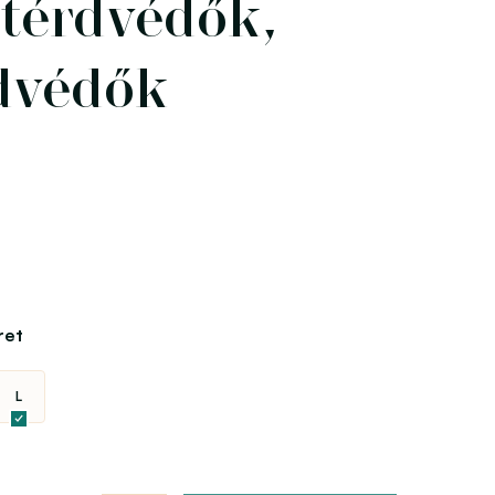
 térdvédők,
dvédők
ret
L