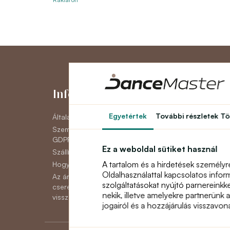
Információk
Fiókom
Egyetértek
További részletek
Tö
Általános szerződési feltételek
Fiókom
Személyes adatok védelme
Eddigi megrende
GDPR
Hírlevél
Ez a weboldal sütiket használ
Szállítás
A tartalom és a hirdetések személyr
Hogyan lehet fizetni
Oldalhasználattal kapcsolatos infor
Az áruk reklamációjának,
szolgáltatásokat nyújtó parnereinkk
cseréjének vagy
nekik, illetve amelyekre partnerünk 
visszaküldésének módja
jogairól és a hozzájárulás visszavo