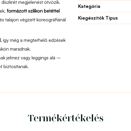
 diszkrét megjelenést ötvözik.
Kategória
ek,
formázott szilikon betéttel
Kiegészítők Típus
és talajon végzett koreográfiánál
l
, így még a megterhelő edzések
yükön maradnak.
sak jelmez vagy leggings alá –
t biztosítanak.
Termékértékelés