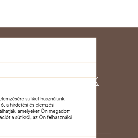
gálat
Csatlakozzon
hozzánk
 elemzésére sütiket használunk.
, a hirdetési és elemzési
inálhatják, amelyeket Ön megadott
ciót a sütikről, az Ön felhasználói