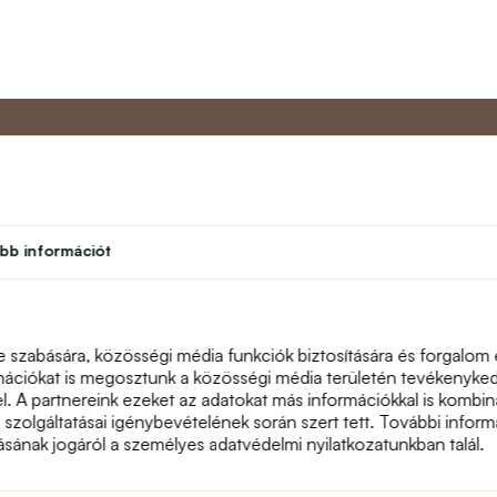
Partner program
Vevőszol
bb információt
Diák
Rólunk
léseim
Hűségprogram
Kapcsolat
Színház
text_faq
Tanári program
Visszáru
e szabására, közösségi média funkciók biztosítására és forgalom
Honlaptérkép
mációkat is megosztunk a közösségi média területén tevékenykedő
el. A partnereink ezeket az adatokat más információkkal is komb
a szolgáltatásai igénybevételének során szert tett. További informá
násának jogáról a személyes adatvédelmi nyilatkozatunkban talál.