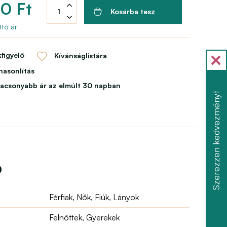
0 Ft
Kosárba tesz
tó ár
figyelő
Kívánságlistára
asonlítás
lacsonyabb ár az elmúlt 30 napban
Szerezzen kedvezményt
ó
Férfiak, Nők, Fiúk, Lányok
Felnőttek, Gyerekek