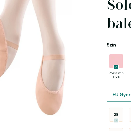
Sol
bal
Szín
Rózsaszín
Bloch
EU Gye
28