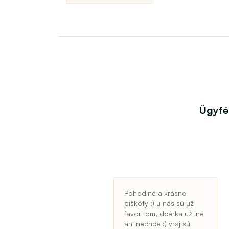
Ügyfé
Pohodlné a krásne
piškóty :) u nás sú už
favoritom, dcérka už iné
ani nechce :) vraj sú