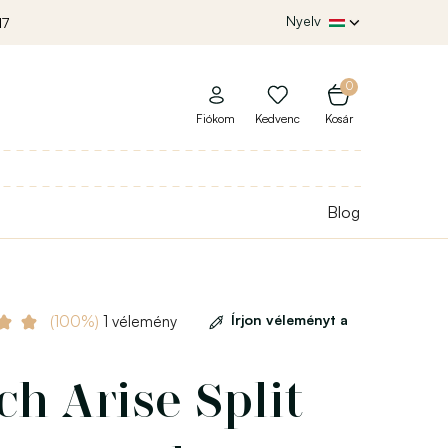
Nyelv
17
0
Fiókom
Kedvenc
Kosár
Blog
Írjon véleményt a
(100%)
1 vélemény
ch Arise Split