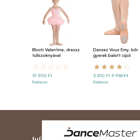
Bloch Valentine, dressz
Dansez Vous Emy, bőr
tüllszoknyával
gyerek balett cipő
19 900 Ft
3 810 Ft
7 710 Ft
Raktáron
Raktáron
Információk
Fiókom