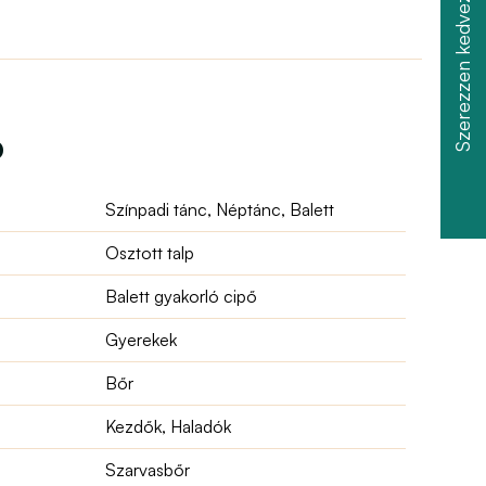
Szerezzen kedvezményt
ó
Színpadi tánc, Néptánc, Balett
Osztott talp
Balett gyakorló cipő
Gyerekek
Bőr
Kezdők, Haladók
Szarvasbőr