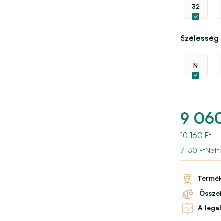
32
Szélesség
N
9 060
10 160 Ft
7 130 FtNett
Termék
Összeh
A lega