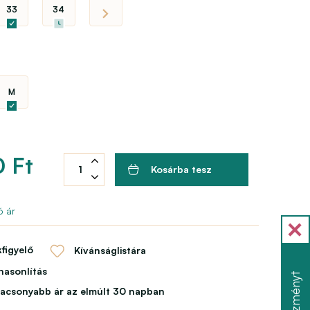
33
34
M
 Ft
Kosárba tesz
ó ár
figyelő
Kívánságlistára
asonlítás
lacsonyabb ár az elmúlt 30 napban