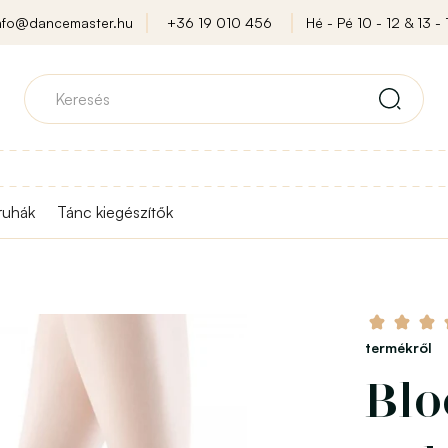
nfo@dancemaster.hu
+36 19 010 456
Hé - Pé 10 - 12 & 13 - 
ruhák
Tánc kiegészítők
termékről
Blo