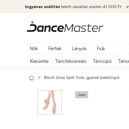
Ingyenes szállítás
feletti vásárlás esetén 41 000 Ft
i
Nők
Férfiak
Lányok
Fiúk
Kiárúsítás
Táncfelszerelés
Tánccipő
Tánc
Bloch Arise Split Sole, gyerek balettcipő
Akció