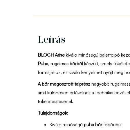
Leírás
BLOCH Arise
kiváló minőségű balettcipő kez
Puha, rugalmas bőrből
készült, amely tökélete
formájához, és kiváló kényelmet nyújt még hos
A bőr megosztott talprész
nagyobb rugalmasság
amit különösen értékelnek a technikai edzés
tökéletesítésénél.
Tulajdonságok:
Kiváló minőségű
puha bőr
felsőrész