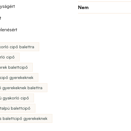
nyságért
Nem
t
elenésért
orló cipő balettra
rló cipő
erek balettcipő
tcipő gyerekeknek
ő gyerekeknek balettra
ú gyakorló cipő
talpú balettcipő
us balettcipő gyerekeknek