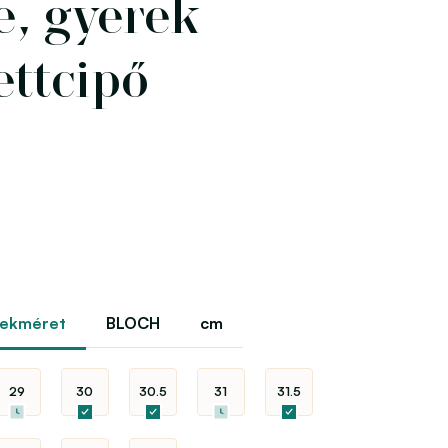
e, gyerek
ettcipő
rekméret
BLOCH
cm
29
30
30.5
31
31.5