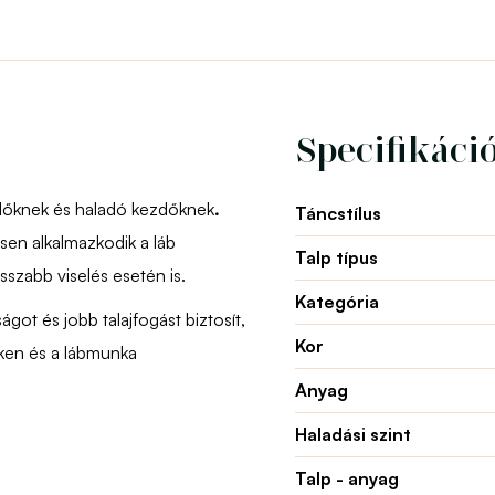
Specifikáci
dőknek és haladó kezdőknek
.
Táncstílus
sen alkalmazkodik a láb
Talp típus
szabb viselés esetén is.
Kategória
ot és jobb talajfogást biztosít,
Kor
eken és a lábmunka
Anyag
Haladási szint
Talp - anyag