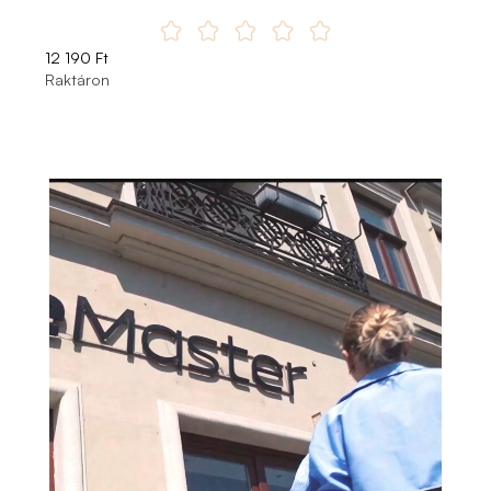
12 190 Ft
20
Raktáron
Ra