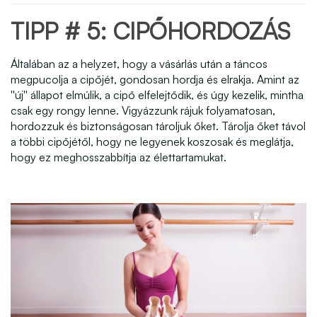
TIPP # 5: CIPŐHORDOZÁS
Általában az a helyzet, hogy a vásárlás után a táncos
megpucolja a cipőjét, gondosan hordja és elrakja. Amint az
''új'' állapot elmúlik, a cipő elfelejtődik, és úgy kezelik, mintha
csak egy rongy lenne. Vigyázzunk rájuk folyamatosan,
hordozzuk és biztonságosan tároljuk őket. Tárolja őket távol
a többi cipőjétől, hogy ne legyenek koszosak és meglátja,
hogy ez meghosszabbítja az élettartamukat.