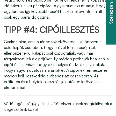
Végső soron ez olcsóbban jön ki Önnek, mert a kopás és az
idő átkerül a két pár cipőre. A gyakorlat azt mutatja, hogy
egy táncos így kevesebb cipőt használ el évente, mintha
csak egy párral dolgozna.
TIPP #4: CIPŐILLESZTÉS
Gyakori hiba, amit a táncosok elkövetnek, különösen a
balettcipők esetében, hogy erővel törik a cipőjüket,
ellenőrizetlenül kalapáccsal kopogtatják, vagy más
tárgyakhoz ütik a cipőjüket. Ily módon próbálják beállítani a
cipőt és azt hiszik, hogy ez a helyes út. Mi azt javasoljuk,
hogy nagyon óvatosan járjanak el. A cipőnek természetes
módon kell illeszkednie a lábához az edzés során. Az
erőltetés és a helytelen kezelés jelentősen lerövidíti az
élettartamát.
Védő, egészségügyi és tisztító felszerelések megtalálhatók a
kiegészítőink között