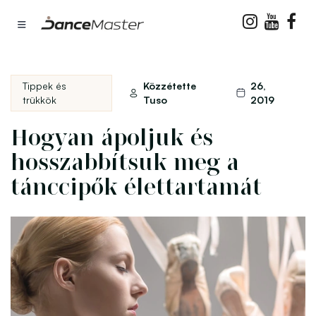
Cikkek
Hogyan ápoljuk és hosszabbítsuk meg a tánccipők élettartamát
Tippek és
Közzétette
26,
trükkök
Tuso
2019
Hogyan ápoljuk és
hosszabbítsuk meg a
tánccipők élettartamát