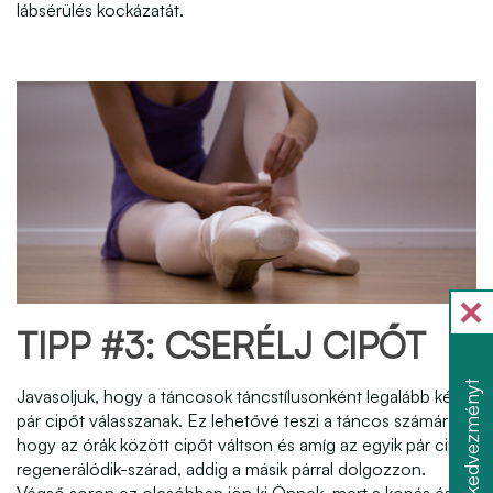
lábsérülés kockázatát.
TIPP #3: CSERÉLJ CIPŐT
Szerezzen kedvezményt
Javasoljuk, hogy a táncosok táncstílusonként legalább két
pár cipőt válasszanak. Ez lehetővé teszi a táncos számára,
hogy az órák között cipőt váltson és amíg az egyik pár cipő
regenerálódik-szárad, addig a másik párral dolgozzon.