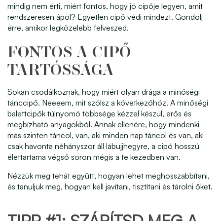
mindig nem érti, miért fontos, hogy jó cipője legyen, amit
rendszeresen ápol? Egyetlen cipő védi mindezt. Gondolj
erre, amikor legközelebb felveszed.
FONTOS A CIPŐ
TARTÓSSÁGA
Sokan csodálkoznak, hogy miért olyan drága a minőségi
tánccipő. Neeeem, mit szólsz a következőhöz. A minőségi
balettcipők túlnyomó többsége kézzel készül, erős és
megbízható anyagokból. Annak ellenére, hogy mindenki
más szinten táncol, van, aki minden nap táncol és van, aki
csak havonta néhányszor áll lábujjhegyre, a cipő hosszú
élettartama végső soron mégis a te kezedben van.
Nézzük meg tehát együtt, hogyan lehet meghosszabbítani,
és tanuljuk meg, hogyan kell javítani, tisztítani és tárolni őket.
TIPP #1: SZÁRÍTSD MEG A