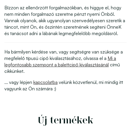
Bízzon az ellenőrzött forgalmazókban, és higgye el, hogy
nem minden forgalmazó szeretne pénzt nyerni Önből.
Vannak olyanok, akik ugyanolyan szenvedélyesen szeretik a
táncot, mint Ön, és őszintén szeretnének segíteni ÖnneK
és tanácsot adni a lábának legmegfelelőbb megoldásról.
Ha bármilyen kérdése van, vagy segítségre van szüksége a
megfelelő típusú cipő kiválasztásához, olvassa el a
Mi a
legfontosabb szempont a balettcipő kiválasztásánál
című
cikkünket.
... vagy lépjen
kapcsolatba
velünk közvetlenül, mi mindig itt
vagyunk az Ön számára :)
Új termékek