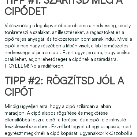
CIPŐDET
Valószínűleg a legalapvetőbb probléma a nedvesség, amely
tönkreteszi a szálakat, az illesztéseket, a ragasztókat és a
cipő teljes anyagát, és fokozatosan bomlásnak indul. Mivel a
cipőt a nap nagy részében a lábán viseli, a láb természetes
nedvessége átjárja a cipőt. Ezért ügyeljen arra, hogy amikor
csak lehet, adjon lehetőséget a cipőnek a száradásra.
FIGYELEM! Ne a radiátoron!
TIPP #2: RÖGZÍTSD JÓL A
CIPŐT
Mindig ügyeljen arra, hogy a cipő szilárdan a lábán
maradjon. A cipő alapos rögzítése és megkötése
ellenállóbbá teszi a cipőt a töréssel és a cipő felé irányuló
feszüléssel szemben. Ezzel két legyet üt egy csapásra, mert
egyrészt megkíméli a cipő kopását, ugyanakkor kiküszöböli a