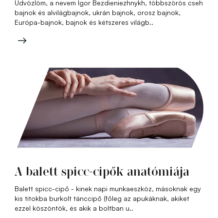
Üdvözlöm, a nevem Igor Bezdieniezhnykh, többszörös cseh
bajnok és alvilágbajnok, ukrán bajnok, orosz bajnok,
Európa-bajnok, bajnok és kétszeres világb..
A balett spicc-cipők anatómiája
Balett spicc-cipő - kinek napi munkaeszköz, másoknak egy
kis titokba burkolt tánccipő (főleg az apukáknak, akiket
ezzel köszöntök, és akik a boltban u..