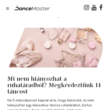
Interjúk
Mi nem hiányozhat a
ruhatáradból? Megkérdeztünk 14
táncost
Ha 5 másodpercet kapnál arra, hogy felsorold, mi nem
hiányozhat egy klasszikus táncos ruhatárából, biztos
vagyok benne, hogy az első dolgok, amik esze..