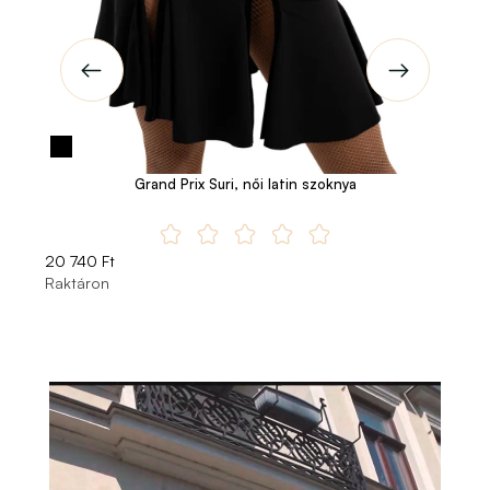
Grand Prix Suri, női latin szoknya
20 740 Ft
20
Raktáron
Ra