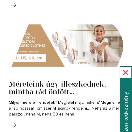
Méreteink úgy illeszkednek,
mintha rád öntött...
Szerezzen kedvezményt
Milyen méretet rendeljek? Megfelel majd nekem? Megmértem
a láb hosszát, cm szerint akarok rendelni... Néha az S méret
passzol, néha M, néha 38 és néha..